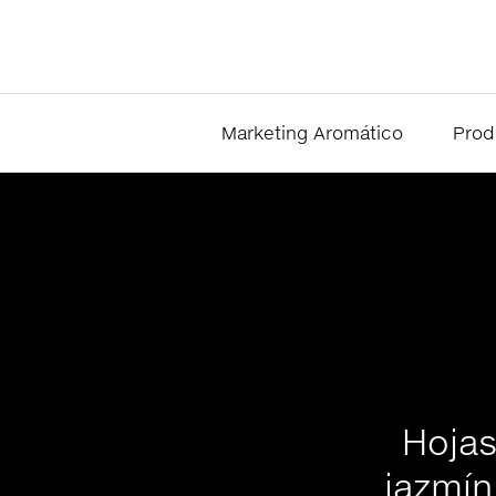
Marketing Aromático
Prod
Hojas
jazmín 