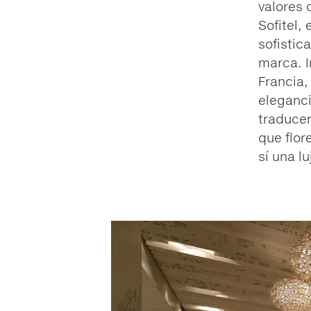
valores 
Sofitel,
sofistic
marca. I
Francia,
eleganci
traducen
que flor
sí una l