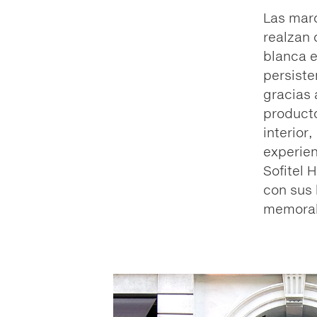
Las marc
realzan 
blanca e
persiste
gracias 
producto
interior
experien
Sofitel 
con sus 
memorab