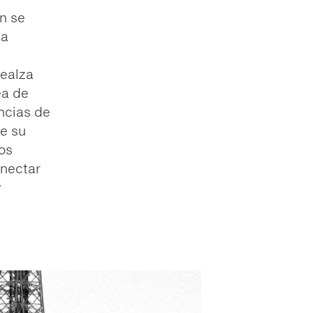
n se
sa
e
realza
ea de
ncias de
de su
los
onectar
y