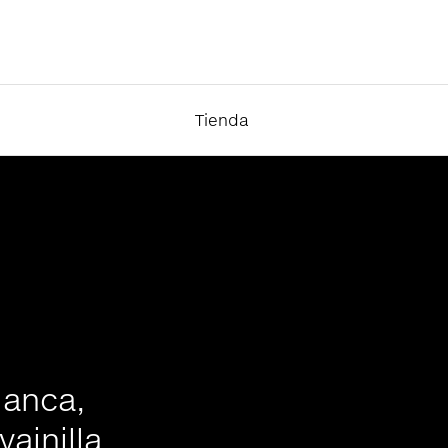
Tienda
lanca,
vainilla