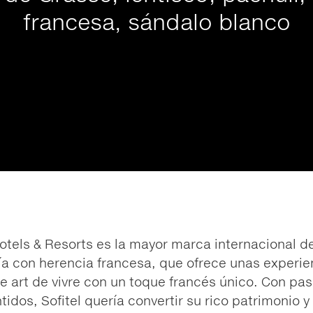
francesa, sándalo blanco
Hotels & Resorts es la mayor marca internacional d
ía con herencia francesa, que ofrece unas experie
e art de vivre con un toque francés único. Con pas
ntidos, Sofitel quería convertir su rico patrimonio y