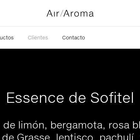
uctos
Clientes
Contacto
Essence de Sofitel
 de limón, bergamota, rosa b
de Grasse, lentisco, pachulí, 