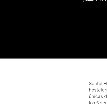
Sofitel 
hosteler
únicas d
los 5 se