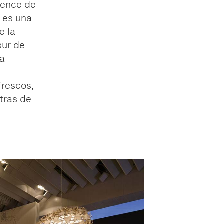
sence de
, es una
e la
sur de
la
frescos,
 tras de